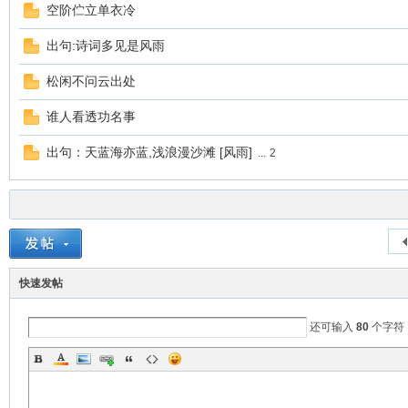
空阶伫立单衣冷
出句:诗词多见是风雨
松闲不问云出处
浏
谁人看透功名事
出句：天蓝海亦蓝,浅浪漫沙滩 [风雨]
...
2
快速发帖
文
还可输入
80
个字符