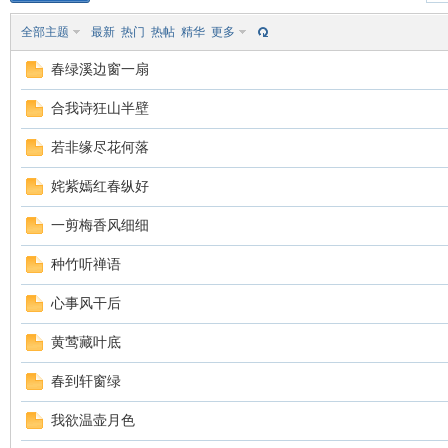
全部主题
最新
热门
热帖
精华
更多
春绿溪边窗一扇
合我诗狂山半壁
若非缘尽花何落
水
姹紫嫣红春纵好
一剪梅香风细细
种竹听禅语
心事风干后
黄莺藏叶底
清
春到轩窗绿
我欲温壶月色