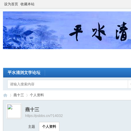
设为首页
收藏本站
平水清浏文学论坛
燕十三
个人资料
燕十三
https://psbbs.cn/?14032
平
›
›
主题
个人资料