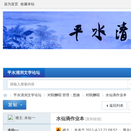
设为首页
收藏本站
平水清浏文学论坛
平水清浏文学论坛
对联酬唱 管理：悠姨
对联酬唱
水仙滴作业本
返回列表
楼主:
水仙~~
水仙滴作业本
[复制链接]
平
»
›
›
›
水仙~~
楼主
|
发表于 2011-4-12 21:09:52
|
显示