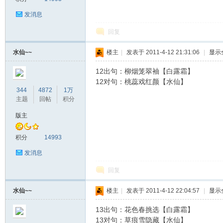
发消息
回复
水仙~~
楼主
|
发表于 2011-4-12 21:31:06
|
显示
浏
12出句：柳烟笼翠袖【白露霜】
12对句：桃蕊戏红颜【水仙】
344
4872
1万
主题
回帖
积分
版主
积分
14993
发消息
文
回复
水仙~~
楼主
|
发表于 2011-4-12 22:04:57
|
显示
13出句：花色春挑选【白露霜】
13对句：草痕雪隐藏【水仙】