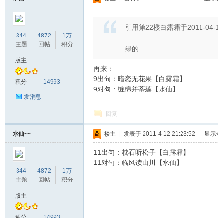
引用第22楼白露霜于2011-04-12
344
4872
1万
主题
回帖
积分
绿的
版主
再来：
9出句：暗恋无花果【白露霜】
水
积分
14993
9对句：缠绵并蒂莲【水仙】
发消息
回复
水仙~~
楼主
|
发表于 2011-4-12 21:23:52
|
显示
11出句：枕石听松子【白露霜】
11对句：临风读山川【水仙】
344
4872
1万
清
主题
回帖
积分
版主
积分
14993