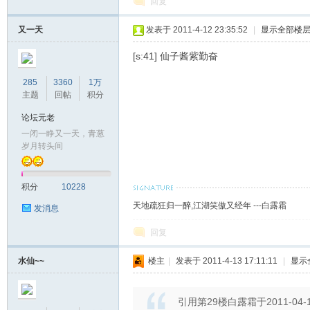
回复
坛
又一天
发表于 2011-4-12 23:35:52
|
显示全部楼
[s:41] 仙子酱紫勤奋
285
3360
1万
主题
回帖
积分
论坛元老
一闭一睁又一天，青葱
岁月转头间
积分
10228
天地疏狂归一醉,江湖笑傲又经年 ---白露霜
发消息
回复
水仙~~
楼主
|
发表于 2011-4-13 17:11:11
|
显示
引用第29楼白露霜于2011-04-12