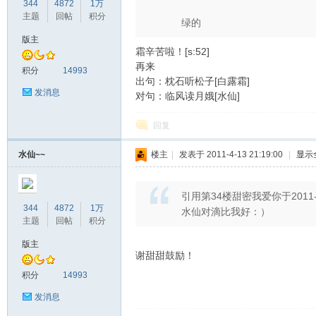
344
4872
1万
主题
回帖
积分
绿的
版主
霜辛苦啦！[s:52]
再来
积分
14993
出句：枕石听松子[白露霜]
发消息
对句：临风读月娥[水仙]
回复
水仙~~
楼主
|
发表于 2011-4-13 21:19:00
|
显示
引用第34楼甜密我爱你于2011-04
344
4872
1万
水仙对滴比我好：）
主题
回帖
积分
版主
谢甜甜鼓励！
积分
14993
发消息