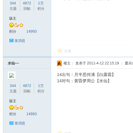
344
4872
1万
主题
回帖
积分
版主
学
积分
14993
发消息
回复
水仙~~
楼主
|
发表于 2011-4-12 22:15:19
|
显示
14出句：月半思何满【白露霜】
论
14对句：黄昏梦周公【水仙】
344
4872
1万
主题
回帖
积分
版主
积分
14993
发消息